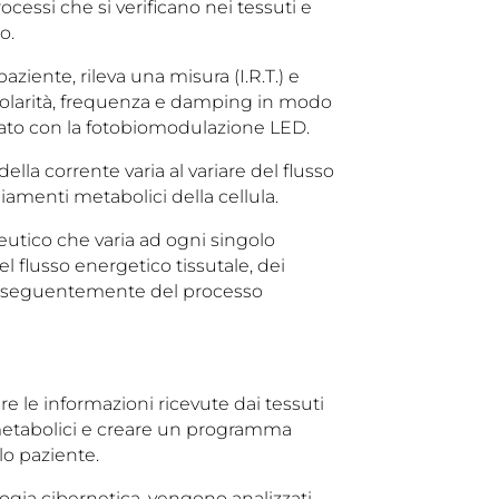
cessi che si verificano nei tessuti e
o.
aziente, rileva una misura (I.R.T.) e
polarità, frequenza e damping in modo
o con la fotobiomodulazione LED.
lla corrente varia al variare del flusso
iamenti metabolici della cellula.
eutico che varia ad ogni singolo
el flusso energetico tissutale, dei
onseguentemente del processo
e le informazioni ricevute dai tessuti
 metabolici e creare un programma
lo paziente.
nologia cibernetica, vengono analizzati