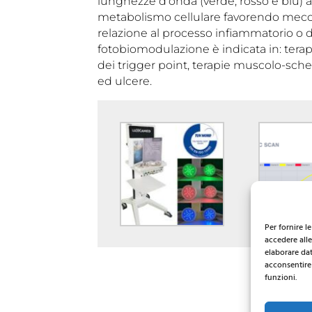
lunghezze d’onda (verde, rosso e blu) 
metabolismo cellulare favorendo mecca
relazione al processo infiammatorio o d
fotobiomodulazione è indicata in: tera
dei trigger point, terapie muscolo-schele
ed ulcere.
Per fornire l
accedere alle
elaborare da
acconsentire 
funzioni.