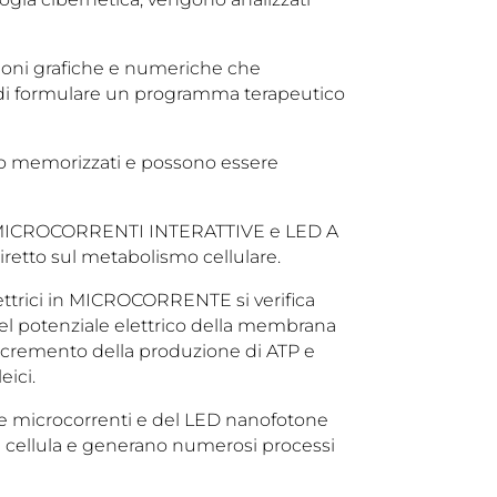
zioni grafiche e numeriche che
e di formulare un programma terapeutico
no memorizzati e possono essere
te MICROCORRENTI INTERATTIVE e LED A
retto sul metabolismo cellulare.
ettrici in MICROCORRENTE si verifica
del potenziale elettrico della membrana
ncremento della produzione di ATP e
eici.
elle microcorrenti e del LED nanofotone
la cellula e generano numerosi processi