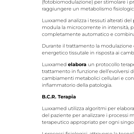
(fotobiomodulazione) per stimolare i pro
raggiungere un metabolismo fisiologic
Luxxamed analizza i tessuti alterati del p
modula la microcorrente in intensità, 
completamente automatico e combinat
Durante il trattamento la modulazione de
energetico tissutale in risposta ai camb
Luxxamed
elabora
un protocollo terap
trattamento in funzione dell’evolversi d
cambiamenti metabolici cellulari e c
infiammatorio della patologia.
B.C.R. Terapia
Luxxamed utilizza algoritmi per elaborar
del paziente per analizzare i processi
terapeutico appropriato per ogni singo
I processi fisiologici, attraverso la tec