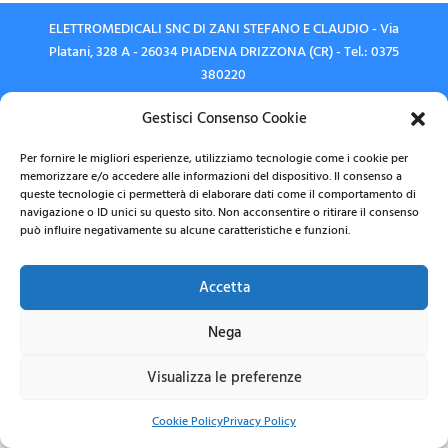
ELETTROMEDICALI SNC DI ZANI STEFANO E CLAUDIO - Via
Platani, 328 A - 26034 PIADENA DRIZZONA (CR) - Tel.: 0375
380220
P. IVA 00903480192 -
Privacy Policy
-
Cookie Policy
-
Gestisci Consenso Cookie
Credits
Per fornire le migliori esperienze, utilizziamo tecnologie come i cookie per
memorizzare e/o accedere alle informazioni del dispositivo. Il consenso a
queste tecnologie ci permetterà di elaborare dati come il comportamento di
navigazione o ID unici su questo sito. Non acconsentire o ritirare il consenso
può influire negativamente su alcune caratteristiche e funzioni.
Accetta
Nega
Visualizza le preferenze
Cookie Policy
Privacy Policy